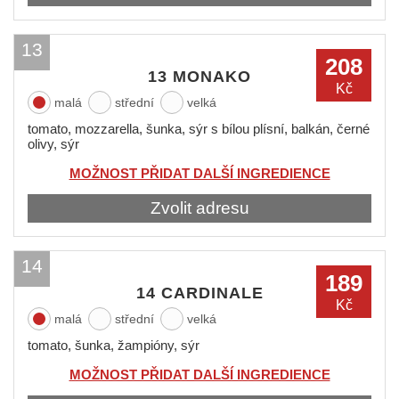
13
208
13 MONAKO
Kč
malá
střední
velká
tomato, mozzarella, šunka, sýr s bílou plísní, balkán, černé
olivy, sýr
MOŽNOST PŘIDAT DALŠÍ INGREDIENCE
Zvolit adresu
14
189
14 CARDINALE
Kč
malá
střední
velká
tomato, šunka, žampióny, sýr
MOŽNOST PŘIDAT DALŠÍ INGREDIENCE