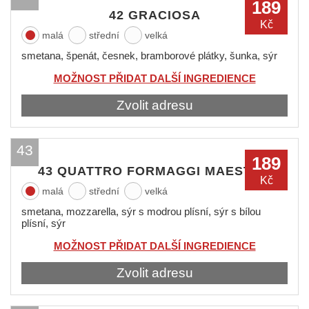
189
42 GRACIOSA
Kč
malá
střední
velká
smetana, špenát, česnek, bramborové plátky, šunka, sýr
MOŽNOST PŘIDAT DALŠÍ INGREDIENCE
Zvolit adresu
43
189
43 QUATTRO FORMAGGI MAESTRO
Kč
malá
střední
velká
smetana, mozzarella, sýr s modrou plísní, sýr s bílou
plísní, sýr
MOŽNOST PŘIDAT DALŠÍ INGREDIENCE
Zvolit adresu