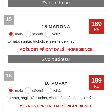
Zvolit adresu
15
189
15 MADONA
Kč
malá
střední
velká
tomato, šunka, brokolice, zelené olivy, sýr
MOŽNOST PŘIDAT DALŠÍ INGREDIENCE
Zvolit adresu
16
189
16 POPAY
Kč
malá
střední
velká
tomato, anglická slanina, cibule, špenát, česnek, sýr
MOŽNOST PŘIDAT DALŠÍ INGREDIENCE