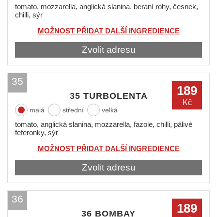
tomato, mozzarella, anglická slanina, beraní rohy, česnek,
chilli, sýr
MOŽNOST PŘIDAT DALŠÍ INGREDIENCE
Zvolit adresu
35
189
35 TURBOLENTA
Kč
malá
střední
velká
tomato, anglická slanina, mozzarella, fazole, chilli, pálivé
feferonky, sýr
MOŽNOST PŘIDAT DALŠÍ INGREDIENCE
Zvolit adresu
36
189
36 BOMBAY