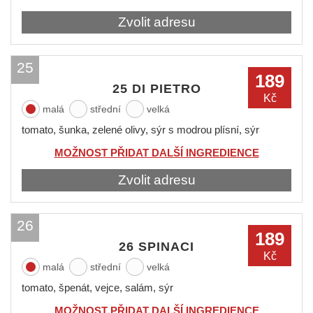
Zvolit adresu
25
189
25 DI PIETRO
Kč
malá
střední
velká
tomato, šunka, zelené olivy, sýr s modrou plísní, sýr
MOŽNOST PŘIDAT DALŠÍ INGREDIENCE
Zvolit adresu
26
189
26 SPINACI
Kč
malá
střední
velká
tomato, špenát, vejce, salám, sýr
MOŽNOST PŘIDAT DALŠÍ INGREDIENCE