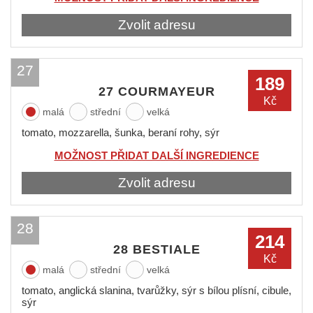
Zvolit adresu
27
189
27 COURMAYEUR
Kč
malá
střední
velká
tomato, mozzarella, šunka, beraní rohy, sýr
MOŽNOST PŘIDAT DALŠÍ INGREDIENCE
Zvolit adresu
28
214
28 BESTIALE
Kč
malá
střední
velká
tomato, anglická slanina, tvarůžky, sýr s bílou plísní, cibule,
sýr