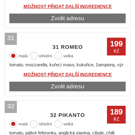
MOŽNOST PŘIDAT DALŠÍ INGREDIENCE
Zvolit adresu
31
199
31 ROMEO
Kč
malá
střední
velká
tomato, mozzarella, kuřecí maso, kukuřice, žampiony, sýr
MOŽNOST PŘIDAT DALŠÍ INGREDIENCE
Zvolit adresu
32
189
32 PIKANTO
Kč
malá
střední
velká
tomato, pálivé feferonky, anglická slanina, cibule, chilli