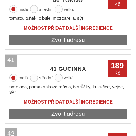
40 TONNO
Kč
malá
střední
velká
tomato, tuňák, cibule, mozzarella, sýr
MOŽNOST PŘIDAT DALŠÍ INGREDIENCE
Zvolit adresu
41
189
41 GUCINNA
Kč
malá
střední
velká
smetana, pomazánkové máslo, tvarůžky, kukuřice, vejce,
sýr
MOŽNOST PŘIDAT DALŠÍ INGREDIENCE
Zvolit adresu
42