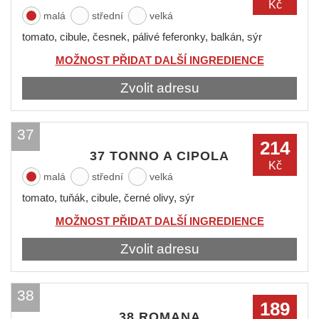
Kč
malá
střední
velká
tomato, cibule, česnek, pálivé feferonky, balkán, sýr
MOŽNOST PŘIDAT DALŠÍ INGREDIENCE
Zvolit adresu
37
214
37 TONNO A CIPOLA
Kč
malá
střední
velká
tomato, tuňák, cibule, černé olivy, sýr
MOŽNOST PŘIDAT DALŠÍ INGREDIENCE
Zvolit adresu
38
189
38 ROMANA