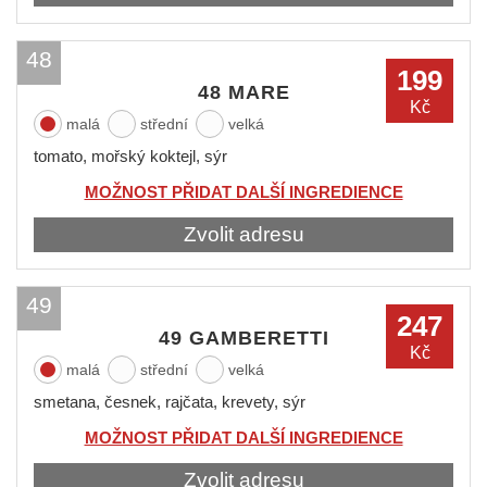
48
199
48 MARE
Kč
malá
střední
velká
tomato, mořský koktejl, sýr
MOŽNOST PŘIDAT DALŠÍ INGREDIENCE
Zvolit adresu
49
247
49 GAMBERETTI
Kč
malá
střední
velká
smetana, česnek, rajčata, krevety, sýr
MOŽNOST PŘIDAT DALŠÍ INGREDIENCE
Zvolit adresu