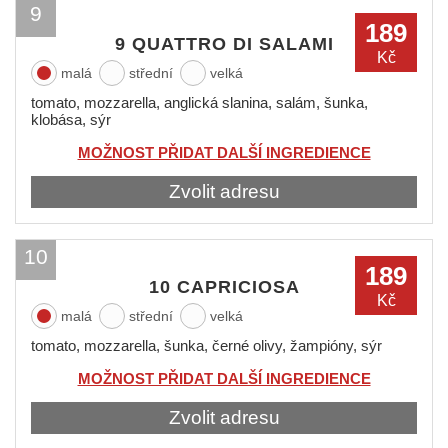
9
189
9 QUATTRO DI SALAMI
Kč
malá
střední
velká
tomato, mozzarella, anglická slanina, salám, šunka,
klobása, sýr
MOŽNOST PŘIDAT DALŠÍ INGREDIENCE
Zvolit adresu
10
189
10 CAPRICIOSA
Kč
malá
střední
velká
tomato, mozzarella, šunka, černé olivy, žampióny, sýr
MOŽNOST PŘIDAT DALŠÍ INGREDIENCE
Zvolit adresu