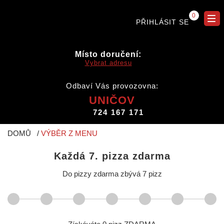
0
PŘIHLÁSIT SE
Místo doručení:
Vybrat adresu
Odbaví Vás provozovna:
UNIČOV
724 167 171
DOMŮ
VÝBĚR Z MENU
Každá 7. pizza zdarma
Do pizzy zdarma zbývá
7 pizz
1
2
3
4
5
6