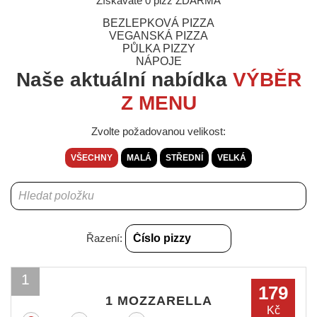
Získáváte 0 pizz ZDARMA
BEZLEPKOVÁ PIZZA
VEGANSKÁ PIZZA
PŮLKA PIZZY
NÁPOJE
Naše aktuální nabídka
VÝBĚR
Z MENU
Zvolte požadovanou velikost:
VŠECHNY
MALÁ
STŘEDNÍ
VELKÁ
Řazení:
1
179
1 MOZZARELLA
Kč