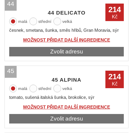
44
214
44 DELICATO
Kč
malá
střední
velká
česnek, smetana, šunka, směs hřibů, Gran Moravia, sýr
MOŽNOST PŘIDAT DALŠÍ INGREDIENCE
Zvolit adresu
45
214
45 ALPINA
Kč
malá
střední
velká
tomato, sušená italská šunka, brokolice, sýr
MOŽNOST PŘIDAT DALŠÍ INGREDIENCE
Zvolit adresu