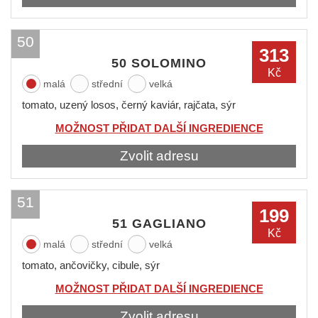
50
313
50 SOLOMINO
Kč
malá
střední
velká
tomato, uzený losos, černý kaviár, rajčata, sýr
MOŽNOST PŘIDAT DALŠÍ INGREDIENCE
Zvolit adresu
51
199
51 GAGLIANO
Kč
malá
střední
velká
tomato, ančovičky, cibule, sýr
MOŽNOST PŘIDAT DALŠÍ INGREDIENCE
Zvolit adresu