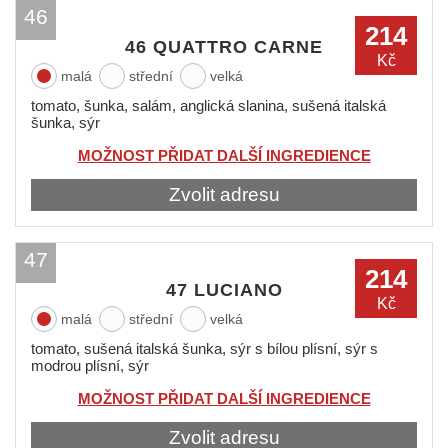
46
214
46 QUATTRO CARNE
Kč
malá
střední
velká
tomato, šunka, salám, anglická slanina, sušená italská
šunka, sýr
MOŽNOST PŘIDAT DALŠÍ INGREDIENCE
Zvolit adresu
47
214
47 LUCIANO
Kč
malá
střední
velká
tomato, sušená italská šunka, sýr s bílou plísní, sýr s
modrou plísní, sýr
MOŽNOST PŘIDAT DALŠÍ INGREDIENCE
Zvolit adresu