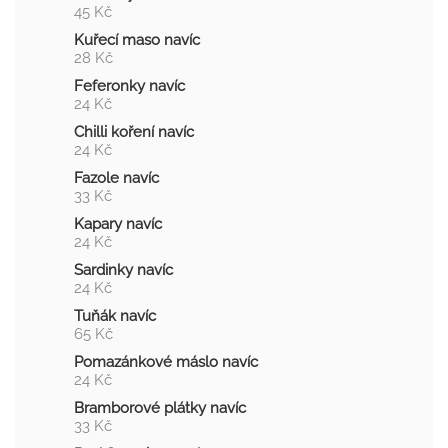
45 Kč
Kuřecí maso navíc
28 Kč
Feferonky navíc
24 Kč
Chilli koření navíc
24 Kč
Fazole navíc
33 Kč
Kapary navíc
24 Kč
Sardinky navíc
24 Kč
Tuňák navíc
65 Kč
Pomazánkové máslo navíc
24 Kč
Bramborové plátky navíc
33 Kč