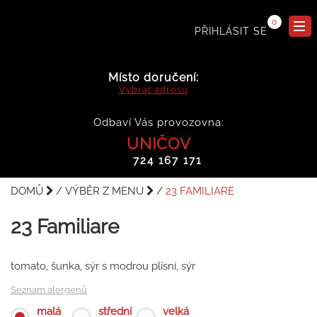
0
PŘIHLÁSIT SE
Místo doručení:
Vybrat adresu
Odbaví Vás provozovna:
UNIČOV
724 167 171
DOMŮ
VÝBĚR Z MENU
23 FAMILIARE
23 Familiare
tomato, šunka, sýr s modrou plísní, sýr
Seznam alergenů
malá
střední
velká