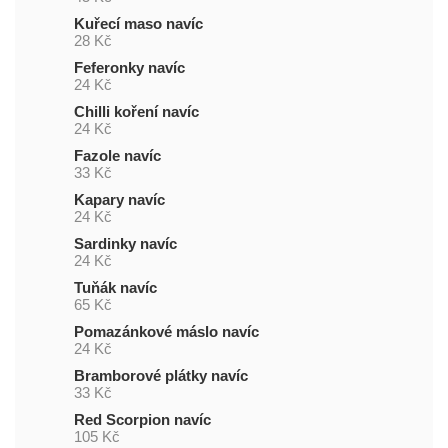
Kuřecí maso navíc
28 Kč
Feferonky navíc
24 Kč
Chilli koření navíc
24 Kč
Fazole navíc
33 Kč
Kapary navíc
24 Kč
Sardinky navíc
24 Kč
Tuňák navíc
65 Kč
Pomazánkové máslo navíc
24 Kč
Bramborové plátky navíc
33 Kč
Red Scorpion navíc
105 Kč