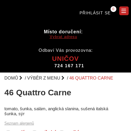
0
PŘIHLÁSIT SE
Místo doručení:
Vybrat adresu
Odbaví Vás provozovna:
UNIČOV
724 167 171
DOMŮ
VÝBĚR Z MENU
46 QUATTRO CARNE
46 Quattro Carne
tomato, šunka, salám, anglická slanina, sušená italská
šunka, sýr
Seznam alergenů