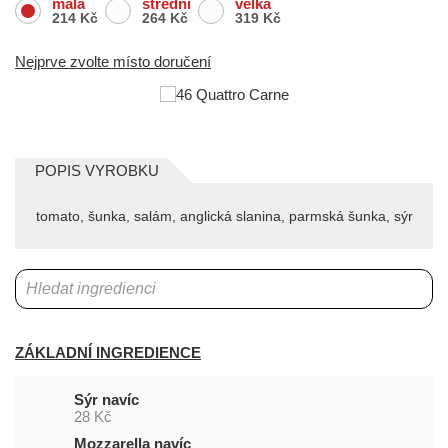
malá
střední
velká
214 Kč
264 Kč
319 Kč
Nejprve zvolte místo doručení
POPIS VYROBKU
tomato, šunka, salám, anglická slanina, parmská šunka, sýr
ZÁKLADNÍ INGREDIENCE
Sýr navíc
28 Kč
Mozzarella navíc