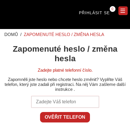
0
PŘIHLÁSIT SE
DOMŮ
ZAPOMENUTÉ HESLO / ZMĚNA HESLA
Zapomenuté heslo / změna
hesla
Zadejte platné telefonní číslo.
Zapomněli jste heslo nebo chcete heslo změnit? Vyplňte Váš
telefon, který jste zadali při registraci. Na něj Vám zašleme další
instrukce .
OVĚŘIT TELEFON