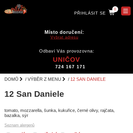
0
PŘIHLÁSIT SE
Místo doručení:
Vybrat adresu
Odbaví Vás provozovna:
UNIČOV
724 167 171
DOMŮ
VÝBĚR Z MENU
12 SAN DANIELE
12 San Daniele
tomato, mozzarella, šunka, kukuřice, černé olivy, rajčata,
bazalka, sýr
Seznam alergenů