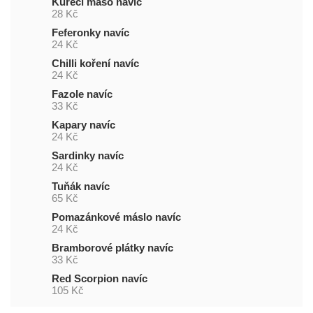
Kuřecí maso navíc
28 Kč
Feferonky navíc
24 Kč
Chilli koření navíc
24 Kč
Fazole navíc
33 Kč
Kapary navíc
24 Kč
Sardinky navíc
24 Kč
Tuňák navíc
65 Kč
Pomazánkové máslo navíc
24 Kč
Bramborové plátky navíc
33 Kč
Red Scorpion navíc
105 Kč