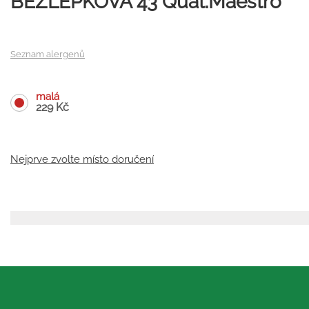
BEZLEPKOVÁ 43 Quat.Maestro
Seznam alergenů
malá
229 Kč
Nejprve zvolte místo doručení