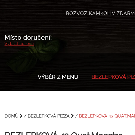
ROZVOZ KAMKOLIV ZDARM
Místo doručení:
Vybrat adresu
VÝBĚR Z MENU
BEZLEPKOVÁ PI
DOMŮ
BEZLEPKOVÁ PIZZA
BEZLEPKOVÁ 43 QUAT.M