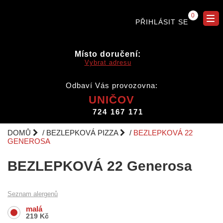
0
PŘIHLÁSIT SE
Místo doručení:
Vybrat adresu
Odbaví Vás provozovna:
UNIČOV
724 167 171
DOMŮ
BEZLEPKOVÁ PIZZA
BEZLEPKOVÁ 22
GENEROSA
BEZLEPKOVÁ 22 Generosa
Seznam alergenů
malá
219 Kč