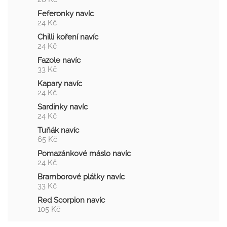
Feferonky navíc
24 Kč
Chilli koření navíc
24 Kč
Fazole navíc
33 Kč
Kapary navíc
24 Kč
Sardinky navíc
24 Kč
Tuňák navíc
65 Kč
Pomazánkové máslo navíc
24 Kč
Bramborové plátky navíc
33 Kč
Red Scorpion navíc
105 Kč