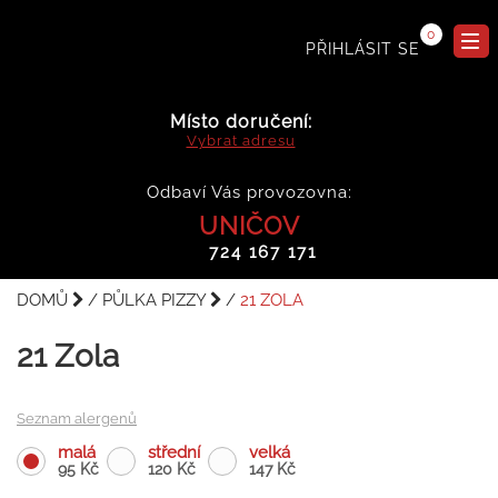
0
PŘIHLÁSIT SE
Místo doručení:
Vybrat adresu
Odbaví Vás provozovna:
UNIČOV
724 167 171
DOMŮ
PŮLKA PIZZY
21 ZOLA
21 Zola
Seznam alergenů
malá
střední
velká
95 Kč
120 Kč
147 Kč