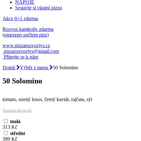
NÁPOJE
Sestavte si vlastní pizzu
Akce 6+1 zdarma
Rozvoz kamkoliv zdarma
(omezeno počtem pizz)
www.pizzarozvozjvs.cz
pizzarozvozjvs@gmail.com
Připojte se k nám
Domů
Výběr z menu
50 Solomino
50 Solomino
tomato, uzený losos, černý kaviár, rajčata, sýr
Seznam alergenů
malá
313 Kč
střední
399 Kč