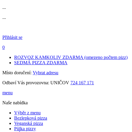
...
...
Přihlásit se
0
ROZVOZ KAMKOLIV ZDARMA (omezeno počtem pizz)
SEDMÁ PIZZA ZDARMA
Místo doručení:
Vybrat adresu
Odbaví Vás provozovna:
UNIČOV
724 167 171
menu
Naše nabídka
Výběr z menu
Bezlepková pizza
Veganská pizza
Půlka pizzy