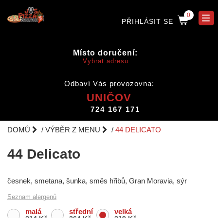
0
PŘIHLÁSIT SE
Místo doručení:
Vybrat adresu
Odbaví Vás provozovna:
UNIČOV
724 167 171
DOMŮ
VÝBĚR Z MENU
44 DELICATO
44 Delicato
česnek, smetana, šunka, směs hřibů, Gran Moravia, sýr
Seznam alergenů
malá
střední
velká