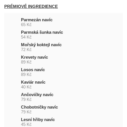
PRÉMIOVÉ INGREDIENCE
Parmezán navíc
65 Kč
Parmská šunka navíc
54 Kč
Mořský koktejl navíc
72 Kč
Krevety navíc
89 Kč
Losos navíc
89 Kč
Kaviár navíc
40 Kč
Ančovičky navíc
79 Kč
Chobotničky navíc
79 Kč
Lesní hřiby navíc
45 Kč