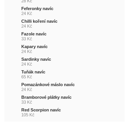
28 Kč
Feferonky navíc
24 Kč
Chilli koření navíc
24 Kč
Fazole navíc
33 Kč
Kapary navíc
24 Kč
Sardinky navíc
24 Kč
Tuňák navíc
65 Kč
Pomazánkové máslo navíc
24 Kč
Bramborové plátky navíc
33 Kč
Red Scorpion navíc
105 Kč