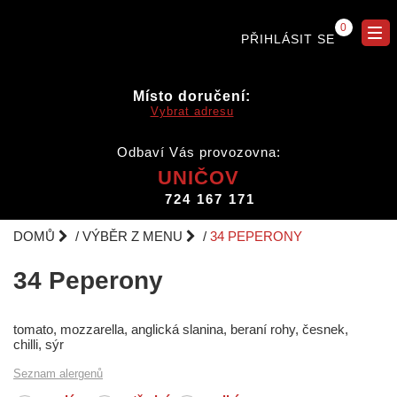
0
PŘIHLÁSIT SE
Místo doručení:
Vybrat adresu
Odbaví Vás provozovna:
UNIČOV
724 167 171
DOMŮ
VÝBĚR Z MENU
34 PEPERONY
34 Peperony
tomato, mozzarella, anglická slanina, beraní rohy, česnek,
chilli, sýr
Seznam alergenů