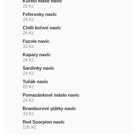
Kuřecí maso navíc
28 Kč
Feferonky navíc
24 Kč
Chilli koření navíc
24 Kč
Fazole navíc
33 Kč
Kapary navíc
24 Kč
Sardinky navíc
24 Kč
Tuňák navíc
65 Kč
Pomazánkové máslo navíc
24 Kč
Bramborové plátky navíc
33 Kč
Red Scorpion navíc
105 Kč