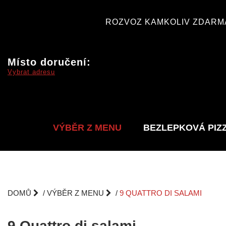
ROZVOZ KAMKOLIV ZDARMA
Místo doručení:
Vybrat adresu
VÝBĚR Z MENU
BEZLEPKOVÁ PIZ
DOMŮ
VÝBĚR Z MENU
9 QUATTRO DI SALAMI
9 Quattro di salami