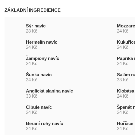
ZÁKLADNÍ INGREDIENCE
Sýr navíc
Mozzarel
28 Kč
24 Kč
Hermelín navíc
Kukuřice
24 Kč
24 Kč
Žampiony navíc
Paprika 
24 Kč
24 Kč
Šunka navíc
Salám n
24 Kč
33 Kč
Anglická slanina navíc
Klobása 
33 Kč
24 Kč
Cibule navíc
Špenát n
24 Kč
24 Kč
Beraní rohy navíc
Hořčice 
24 Kč
24 Kč