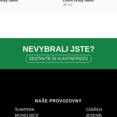
ičky navíc
Lesní hřiby navíc
45 Kč
NEVYBRALI JSTE?
SESTAVTE SI VLASTNÍ PIZZU
NAŠE PROVOZOVNY
ŠUMPERK
ZÁBŘEH
MOHELNICE
JESENÍK