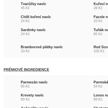
Tvarůžky navíc
Kuřecí 
45 Kč
28 Kč
Chilli koření navíc
Fazole n
24 Kč
33 Kč
Sardinky navíc
Tuňák n
24 Kč
65 Kč
Bramborové plátky navíc
Red Sco
33 Kč
105 Kč
PRÉMIOVÉ INGREDIENCE
Parmezán navíc
Parmská
65 Kč
54 Kč
Krevety navíc
Losos n
89 Kč
89 Kč