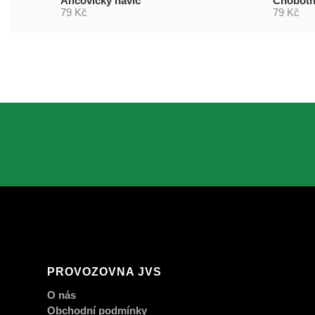
Ančovičky navíc
Chobotn
79 Kč
79 Kč
PROVOZOVNA JVS
O nás
Obchodní podmínky