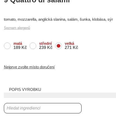
tomato, mozzarella, anglická slanina, salám, šunka, klobása, sýr
Seznam alergenů
malá
střední
velká
189 Kč
239 Kč
271 Kč
Nejprve zvolte místo doručení
POPIS VYROBKU