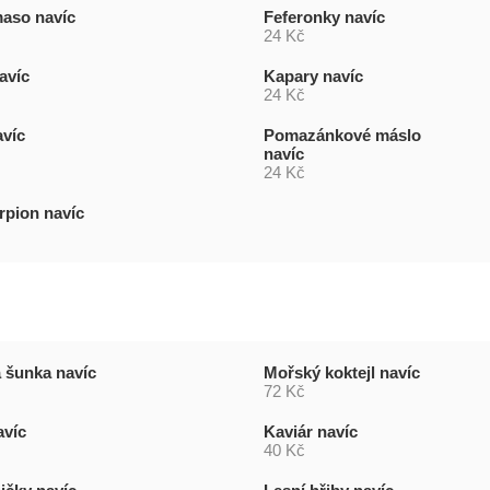
maso navíc
Feferonky navíc
24 Kč
avíc
Kapary navíc
24 Kč
avíc
Pomazánkové máslo
navíc
24 Kč
rpion navíc
 šunka navíc
Mořský koktejl navíc
72 Kč
avíc
Kaviár navíc
40 Kč