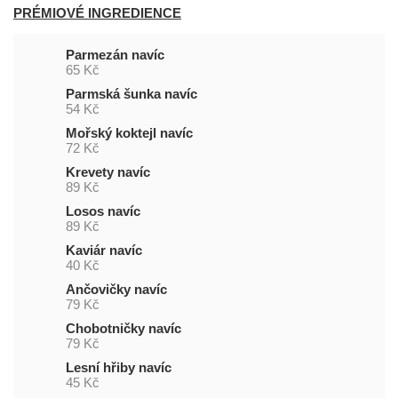
PRÉMIOVÉ INGREDIENCE
Parmezán navíc
65 Kč
Parmská šunka navíc
54 Kč
Mořský koktejl navíc
72 Kč
Krevety navíc
89 Kč
Losos navíc
89 Kč
Kaviár navíc
40 Kč
Ančovičky navíc
79 Kč
Chobotničky navíc
79 Kč
Lesní hřiby navíc
45 Kč