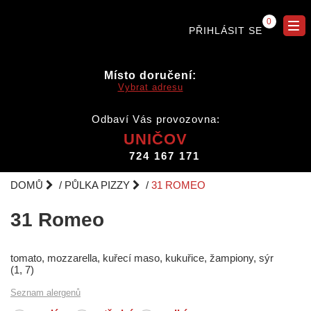
0
PŘIHLÁSIT SE
Místo doručení:
Vybrat adresu
Odbaví Vás provozovna:
UNIČOV
724 167 171
DOMŮ
PŮLKA PIZZY
31 ROMEO
31 Romeo
tomato, mozzarella, kuřecí maso, kukuřice, žampiony, sýr
(1, 7)
Seznam alergenů