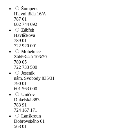
Šumperk
Hlavní třída 16/A
787 01
602 744 692
Zábřeh
Havlíčkova
789 01
722 920 001
Mohelnice
Zábřežská 103/29
789 05
722 733 500
Jeseník
nám. Svobody 835/31
790 01
601 563 000
Uničov
Dukelská 883
783 91
724 167 171
Lanškroun
Dobrovského 61
563 01