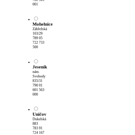
001
Mohelnice
Zábřežská
103/29
789 05
722 733
500
Jeseník
nám.
Svobody
835/31
790 01
601 563
000
Uničov
Dukelská
883
783 91
724 167