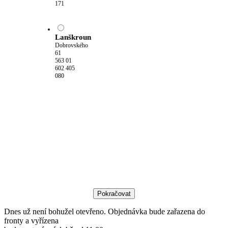
171
Lanškroun
Dobrovského
61
563 01
602 405
080
Pokračovat
Dnes už není bohužel otevřeno. Objednávka bude zařazena do
fronty a vyřízena