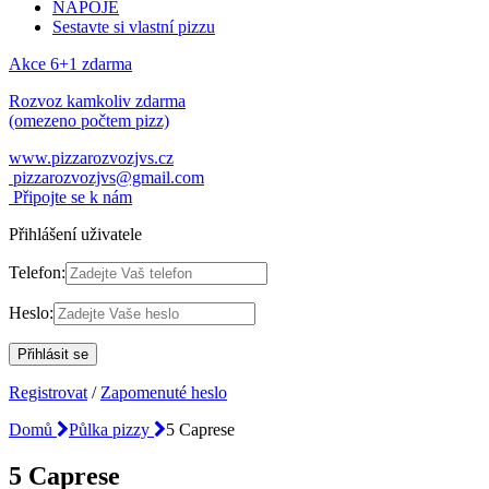
NÁPOJE
Sestavte si vlastní pizzu
Akce 6+1 zdarma
Rozvoz kamkoliv zdarma
(omezeno počtem pizz)
www.pizzarozvozjvs.cz
pizzarozvozjvs@gmail.com
Připojte se k nám
Přihlášení uživatele
Telefon:
Heslo:
Registrovat
/
Zapomenuté heslo
Domů
Půlka pizzy
5 Caprese
5 Caprese