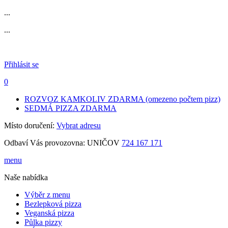
...
...
Přihlásit se
0
ROZVOZ KAMKOLIV ZDARMA (omezeno počtem pizz)
SEDMÁ PIZZA ZDARMA
Místo doručení:
Vybrat adresu
Odbaví Vás provozovna:
UNIČOV
724 167 171
menu
Naše nabídka
Výběr z menu
Bezlepková pizza
Veganská pizza
Půlka pizzy