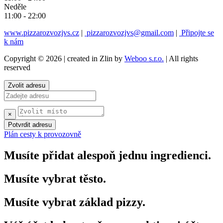
Neděle
11:00 - 22:00
www.pizzarozvozjvs.cz
|
pizzarozvozjvs@gmail.com
|
Připojte se
k nám
Copyright © 2026 | created in Zlin by
Weboo s.r.o.
| All rights
reserved
Zvolit adresu
×
Potvrdit adresu
Plán cesty k provozovně
Musíte přidat alespoň jednu ingredienci.
Musíte vybrat těsto.
Musíte vybrat základ pizzy.