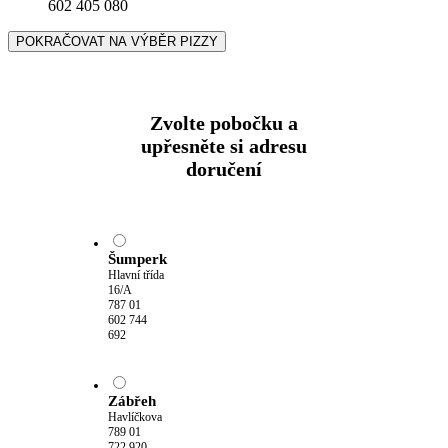
602 405 080
POKRAČOVAT NA VÝBĚR PIZZY
Zvolte pobočku a
upřesněte si adresu
doručení
Šumperk
Hlavní třída
16/A
787 01
602 744
692
Zábřeh
Havlíčkova
789 01
722 920